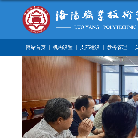
网站首页
机构设置
支部建设
教务管理