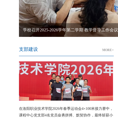
学校召开2025-2026学年第二学期 教学督导工作会议
支部建设
MORE+
在洛阳职业技术学院2026年春季运动会4×100米接力赛中，
课程中心党支部4名党员奋勇拼搏、默契协作，最终斩获小