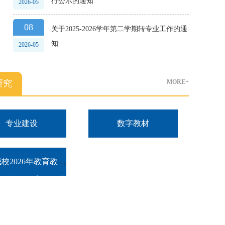
行公示的通知
2026-05
08
关于2025-2026学年第二学期转专业工作的通
知
2026-05
研究
MORE+
专业建设
数字教材
校2026年教育教学
暨河南省教育教学成
奖评审结果的公示