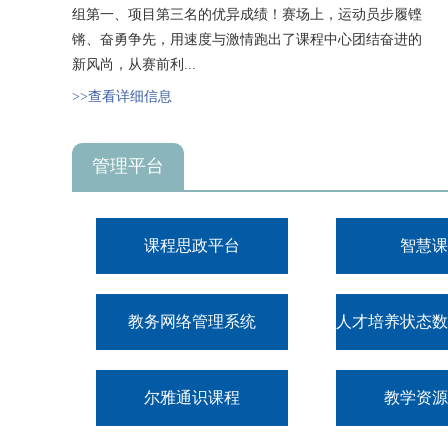
组第一、项目第三名的优异成绩！赛场上，运动员步履铿
锵、奋勇争先，用速度与激情跑出了课程中心团结奋进的
新风尚，从赛前利...
>>查看详细信息
管理平台
课程思政平台
​智慧
教务网络管理系统
人才培养状态数
尔雅通识课程
教学资源