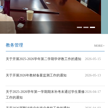
教务管理
MORE+
关于开展2025-2026学年第二学期学评教工作的通知
2026-05-15
关于开展2026年教材备案监测工作的通知
2026-05-13
关于2025-2026学年第一学期期末补考未通过学生重修
2026-04-17
工作的通知